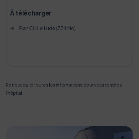
À télécharger
Plan CH Le Lude (7,74 Mo)
L’écoconception, ça vous concerne
aussi !
Nous avons développé ce site Internet dans le cadre
d’une démarche forte d’écoconception.
Retrouvez ici toutes les informations pour vous rendre à
l’hôpital.
Si vous aussi vous souhaitez diminuer drastiquement
les besoins énergétiques nécessaires à votre
navigation, vous pouvez
le parcourir dans son Mode Eco. Celui-ci sollicitera
très peu nos serveurs et vous deviendrez ainsi un