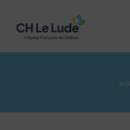
Canicule : déclenchement du plan blanc
Pour les avis médicaux : contacter en priorité un
En cas d’urgence vitale, de malaise ou de doute su
ACCÈ
Ne pas solliciter le standard téléphonique inutil