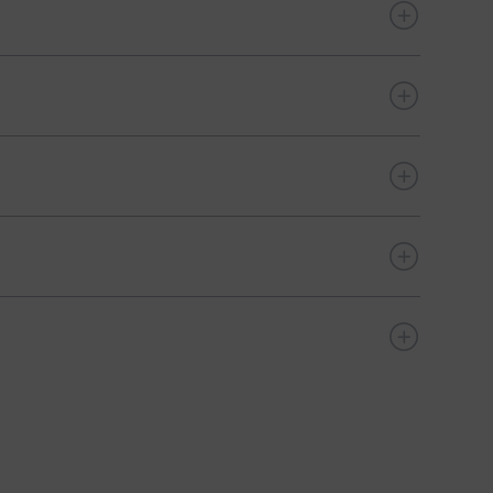
es patients
ux soins
anisation générale de l’hôpital (dans des matières