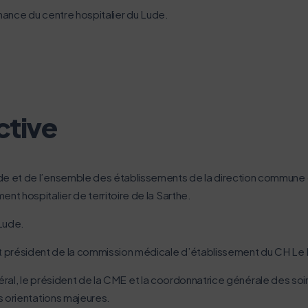
rnance du centre hospitalier du Lude.
ctive
de et de l’ensemble des établissements de la direction commune 
 hospitalier de territoire de la Sarthe.
Lude.
st président de la commission médicale d’établissement du CH Le
énéral, le président de la CME et la coordonnatrice générale des so
s orientations majeures.