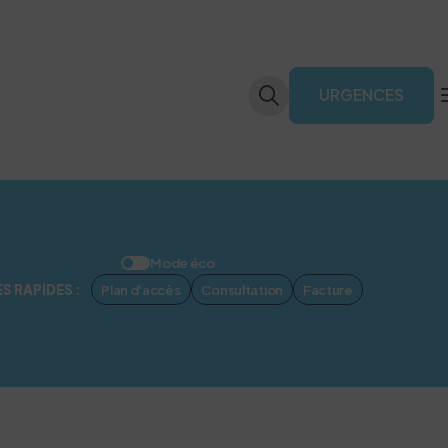
URGENCES
 médecin généraliste
Mode éco
r la gravité de la situation, contacter le 15 (le 114 pour les personnes so
Plan d'accès
Consultation
Facture
S RAPIDES :
ement