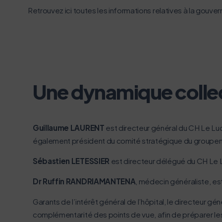
Retrouvez ici toutes les informations relatives à la gouve
Une dynamique colle
Guillaume LAURENT
est directeur général du CH Le Lu
également président du comité stratégique du groupement
Sébastien LETESSIER
est directeur délégué du CH Le 
Dr Ruffin RANDRIAMANTENA
, médecin généraliste, e
Garants de l’intérêt général de l’hôpital, le directeur g
complémentarité des points de vue, afin de préparer le