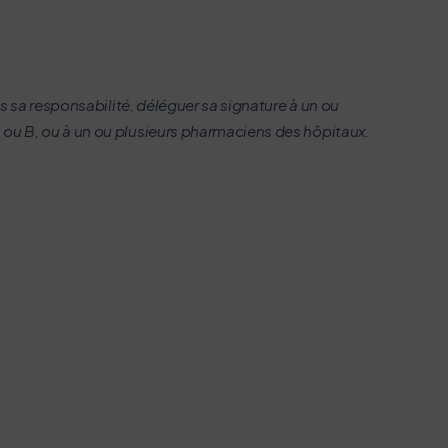
 personnels non médicaux
s sa responsabilité, déléguer sa signature à un ou
 ou B, ou à un ou plusieurs pharmaciens des hôpitaux.
onctions.
té sécurité au travail, etc.).