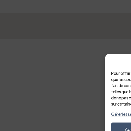
ré auprès du CDG81, un droit de retrait pour danger grave et immine
ections professionnelles
Pour offrir
que les co
fait de co
telles que 
de ne pas c
sur certain
Gérer les s
Ac