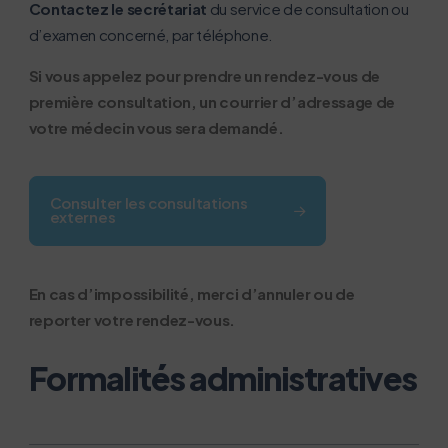
très peu nos serveurs et vous deviendrez ainsi un
Contactez le secrétariat
du service de consultation ou
acteur majeur de l’écoconception.
d’examen concerné, par téléphone.
Merci pour votre contribution !
Si vous appelez pour prendre un rendez-vous de
première consultation, un courrier d’adressage de
Activer le mode éco
Annuler
votre médecin vous sera demandé.
Consulter les consultations
externes
En cas d’impossibilité, merci d’annuler ou de
reporter votre rendez-vous.
Formalités administratives